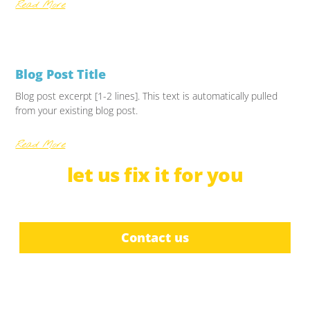
Read More
Blog Post Title
Blog post excerpt [1-2 lines]. This text is automatically pulled
from your existing blog post.
Read More
let us
f
i
x
b
c
it for you
r
u
e
i
a
l
d
t
e
Contact us